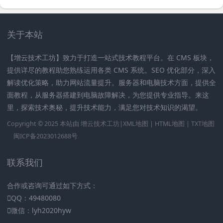
关于本站
【增云技术工坊】致力于打造一站式技术教程平台。在 CMS 板块，
提供详尽的教程助您熟练运用各类 CMS 系统。SEO 优化部分，深入
解读优化策略，助力网站流量提升。服务器和电脑技术方面，提供全
面教程，从服务器搭建到电脑故障解决，为您提供专业指导。来这
里，探索技术奥秘，提升技术能力，满足您对技术知识的渴望。
Copyright © 2025 本站由
增云技术工坊|
XML地图
|
HTML地图
|
TXT地图
闽ICP备2023012688号
联系我们
合作或咨询可通过如下方式：
QQ：49480080
微信：lyh2020hyw