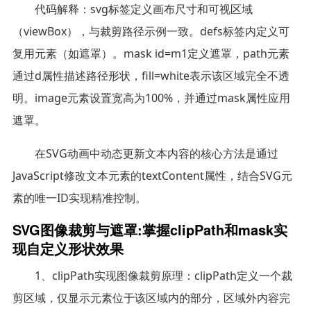
代码解释：svg标签定义画布尺寸和可视区域
（viewBox），与裁剪路径示例一致。defs标签内定义可
复用元素（如遮罩）。mask id=m1定义遮罩，path元素
通过d属性描述路径形状，fill=white表示该区域完全不透
明。image元素设置宽高为100%，并通过mask属性应用
遮罩。
在SVG动画中动态更新文本内容的核心方法是通过
JavaScript修改文本元素的textContent属性，结合SVG元
素的唯一ID实现精准控制。
SVG图像裁剪与遮罩:掌握clipPath和mask实
现自定义形状效果
1、clipPath实现图像裁剪原理：clipPath定义一个裁
剪区域，仅显示元素位于该区域内的部分，区域外内容完