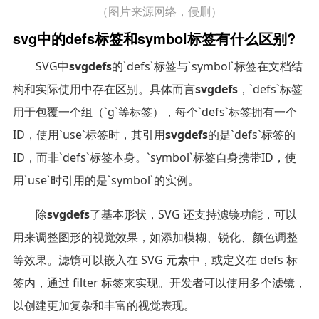
（图片来源网络，侵删）
svg中的defs标签和symbol标签有什么区别?
SVG中
svgdefs
的`defs`标签与`symbol`标签在文档结
构和实际使用中存在区别。具体而言
svgdefs
，`defs`标签
用于包覆一个组（`g`等标签），每个`defs`标签拥有一个
ID，使用`use`标签时，其引用
svgdefs
的是`defs`标签的
ID，而非`defs`标签本身。`symbol`标签自身携带ID，使
用`use`时引用的是`symbol`的实例。
除
svgdefs
了基本形状，SVG 还支持滤镜功能，可以
用来调整图形的视觉效果，如添加模糊、锐化、颜色调整
等效果。滤镜可以嵌入在 SVG 元素中，或定义在 defs 标
签内，通过 filter 标签来实现。开发者可以使用多个滤镜，
以创建更加复杂和丰富的视觉表现。