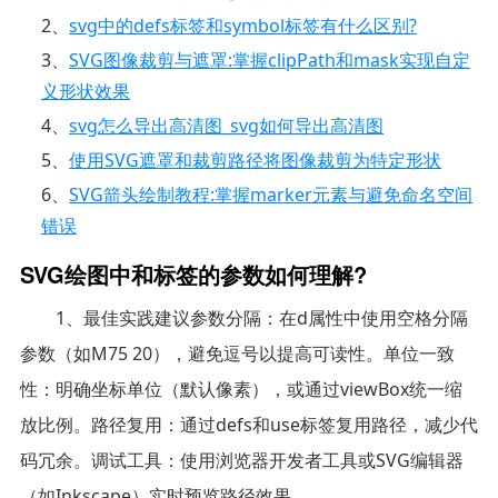
2、
svg中的defs标签和symbol标签有什么区别?
3、
SVG图像裁剪与遮罩:掌握clipPath和mask实现自定
义形状效果
4、
svg怎么导出高清图_svg如何导出高清图
5、
使用SVG遮罩和裁剪路径将图像裁剪为特定形状
6、
SVG箭头绘制教程:掌握marker元素与避免命名空间
错误
SVG绘图中和标签的参数如何理解?
1、最佳实践建议参数分隔：在d属性中使用空格分隔
参数（如M75 20），避免逗号以提高可读性。单位一致
性：明确坐标单位（默认像素），或通过viewBox统一缩
放比例。路径复用：通过defs和use标签复用路径，减少代
码冗余。调试工具：使用浏览器开发者工具或SVG编辑器
（如Inkscape）实时预览路径效果。