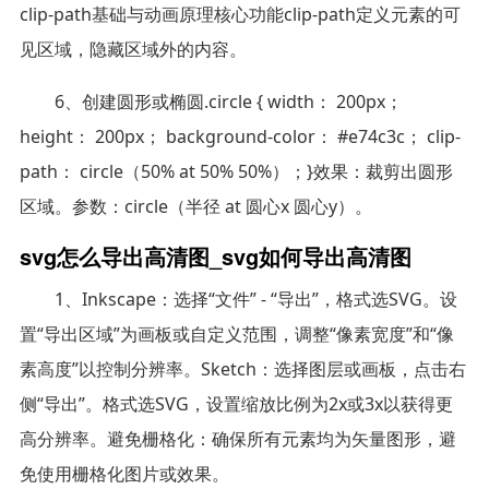
clip-path基础与动画原理核心功能clip-path定义元素的可
见区域，隐藏区域外的内容。
6、创建圆形或椭圆.circle { width： 200px；
height： 200px； background-color： #e74c3c； clip-
path： circle（50% at 50% 50%）；}效果：裁剪出圆形
区域。参数：circle（半径 at 圆心x 圆心y）。
svg怎么导出高清图_svg如何导出高清图
1、Inkscape：选择“文件” - “导出”，格式选SVG。设
置“导出区域”为画板或自定义范围，调整“像素宽度”和“像
素高度”以控制分辨率。Sketch：选择图层或画板，点击右
侧“导出”。格式选SVG，设置缩放比例为2x或3x以获得更
高分辨率。避免栅格化：确保所有元素均为矢量图形，避
免使用栅格化图片或效果。