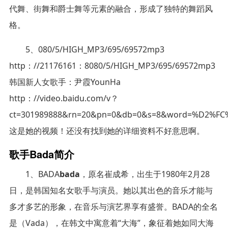
代舞、街舞和爵士舞等元素的融合，形成了独特的舞蹈风
格。
5、080/5/HIGH_MP3/695/69572mp3
http：//21176161：8080/5/HIGH_MP3/695/69572mp3
韩国新人女歌手：尹霞YounHa
http：//video.baidu.com/v？
ct=301989888&rn=20&pn=0&db=0&s=8&word=%D2%FC
这是她的视频！还没有找到她的详细资料不好意思啊。
歌手Bada简介
1、BADA
bada
，原名崔成希，出生于1980年2月28
日，是韩国知名女歌手与演员。她以其出色的音乐才能与
多才多艺的形象，在音乐与演艺界享有盛誉。BADA的全名
是（Vada），在韩文中寓意着“大海”，象征着她如同大海