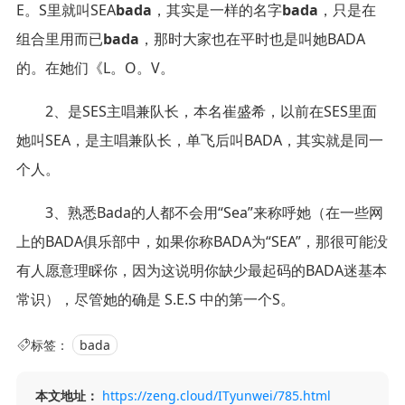
E。S里就叫SEA
bada
，其实是一样的名字
bada
，只是在
组合里用而已
bada
，那时大家也在平时也是叫她BADA
的。在她们《L。O。V。
2、是SES主唱兼队长，本名崔盛希，以前在SES里面
她叫SEA，是主唱兼队长，单飞后叫BADA，其实就是同一
个人。
3、熟悉Bada的人都不会用“Sea”来称呼她（在一些网
上的BADA俱乐部中，如果你称BADA为“SEA”，那很可能没
有人愿意理睬你，因为这说明你缺少最起码的BADA迷基本
常识），尽管她的确是 S.E.S 中的第一个S。
标签：
bada
本文地址：
https://zeng.cloud/ITyunwei/785.html