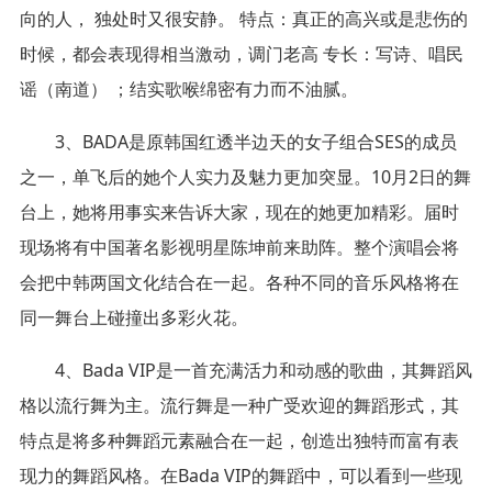
向的人， 独处时又很安静。 特点：真正的高兴或是悲伤的
时候，都会表现得相当激动，调门老高 专长：写诗、唱民
谣（南道） ；结实歌喉绵密有力而不油腻。
3、BADA是原韩国红透半边天的女子组合SES的成员
之一，单飞后的她个人实力及魅力更加突显。10月2日的舞
台上，她将用事实来告诉大家，现在的她更加精彩。届时
现场将有中国著名影视明星陈坤前来助阵。整个演唱会将
会把中韩两国文化结合在一起。各种不同的音乐风格将在
同一舞台上碰撞出多彩火花。
4、Bada VIP是一首充满活力和动感的歌曲，其舞蹈风
格以流行舞为主。流行舞是一种广受欢迎的舞蹈形式，其
特点是将多种舞蹈元素融合在一起，创造出独特而富有表
现力的舞蹈风格。在Bada VIP的舞蹈中，可以看到一些现