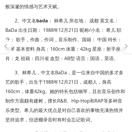
般深邃的情感与艺术天赋。
2、中文名
bada
： 林希儿 所在地： 成都 英文名：
BaDa 出生日期： 1988年12月21日 昵称/小名： 希儿 职
业： 歌手，作曲，作词，音乐制作。国籍： 中国 特长：
钢琴 基本资料 身高：160cm 体重：42kg 星座：射手座 生
肖：龙 祖籍：四川省 血型：AB型 语言：国语，英语。
3、林希儿，中文名BaDa，是一位来自中国的多才多
艺的歌手，出生于1988年12月21日，成都人，身高
160cm，体重42kg。她的特长包括钢琴，且在音乐创作和
制作方面颇有建树，擅长R&B、Hip-Hop和RAP等多种音
乐类型。希儿的最大优点是对自己喜欢的事物充满热情并
坚持追求，但进棚录音时有时会忘记歌词。