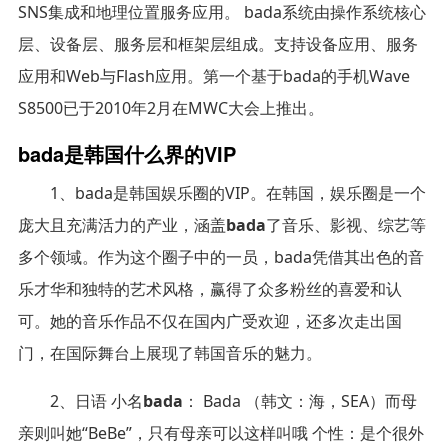
SNS集成和地理位置服务应用。 bada系统由操作系统核心
层、设备层、服务层和框架层组成。支持设备应用、服务
应用和Web与Flash应用。第一个基于bada的手机Wave
S8500已于2010年2月在MWC大会上推出。
bada是韩国什么界的VIP
1、bada是韩国娱乐圈的VIP。在韩国，娱乐圈是一个
庞大且充满活力的产业，涵盖
bada
了音乐、影视、综艺等
多个领域。作为这个圈子中的一员，bada凭借其出色的音
乐才华和独特的艺术风格，赢得了众多粉丝的喜爱和认
可。她的音乐作品不仅在国内广受欢迎，还多次走出国
门，在国际舞台上展现了韩国音乐的魅力。
2、日语 小名
bada
： Bada （韩文：海，SEA）而母
亲则叫她“BeBe”，只有母亲可以这样叫哦 个性：是个很外