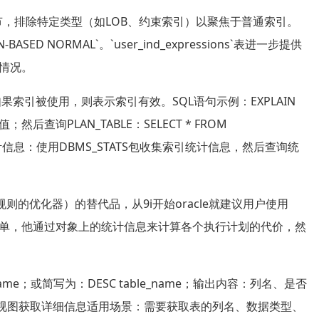
询索引细节，排除特定类型（如LOB、约束索引）以聚焦于普通索引。
BASED NORMAL`。`user_ind_expressions`表进一步提供
情况。
，如果索引被使用，则表示索引有效。SQL语句示例：EXPLAIN
列=值；然后查询PLAN_TABLE：SELECT * FROM
索引统计信息：使用DBMS_STATS包收集索引统计信息，然后查询统
则的优化器）的替代品，从9i开始oracle就建议用户使用
很简单，他通过对象上的统计信息来计算各个执行计划的代价，然
_name；或简写为：DESC table_name；输出内容：列名、是否
典视图获取详细信息适用场景：需要获取表的列名、数据类型、