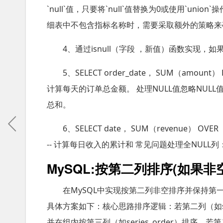
`null`值，只要将`null`值替换为0或使用`u
细表中不包含指标名称时，需要采取额外的策略来
4、通过isnull（字段 ，新值）函数实现，
5、SELECT order_date， SUM（amount） 
计算每天的订单总金额。 处理NULL值忽略NULL
总和。
6、SELECT date， SUM（revenue） OVER（O
-- 计算每日收入的累计和 常见问题处理全NULL列
MySQL:按第二列排序(如果
在MySQL中实现按第二列非空排序并保持第一
具体方案如下：核心思路排序逻辑：若第二列（如se
并在组内按第三列（如series_order）排序。若