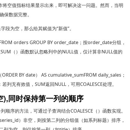
nion`操作将空值指标结果显示出来，即可解决这一问题。然而，当明
确保数据完整。
如果字段为空，那么给其赋值为“新值”。
FROM orders GROUP BY order_date；按order_date分组，
值SUM（）函数默认忽略列中的NULL值，仅计算非NULL值的
RDER BY date） AS cumulative_sumFROM daily_sales；
：若列无有效值，SUM返回NULL，可用COALESCE处理。
非空),同时保持第一列的顺序
列顺序的方法，可通过子查询结合COALESCE（）函数实现。
ries_id）非空，则按第二列的分组值（如系列标题）排序，
第二列为空，则仅按第一列（如title）排序。